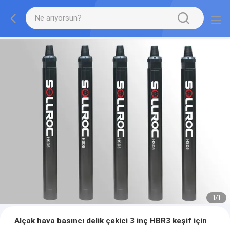
1
/
1
Alçak hava basıncı delik çekici 3 inç HBR3 keşif için