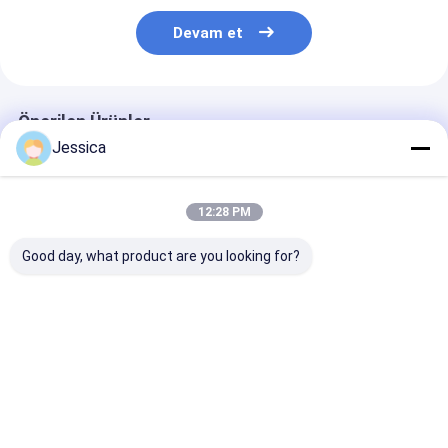
Devam et
Önerilen Ürünler
Jessica
12:28 PM
Good day, what product are you looking for?
High Performance
High Performance
SRC542 4.5inc
SRC543 Reverse
4.5inch Reverse
Hammer with 1
Circulation Hammer
Circulation Hammer
Warranty for 
4.5inch 116mm for
with 116mm OD and
Performance W
121-146mm Hole
1 Year Warranty for
Drilling and M
En iyi fiyat
En iyi fiyat
En iyi fiy
Range
Geologic Exploration