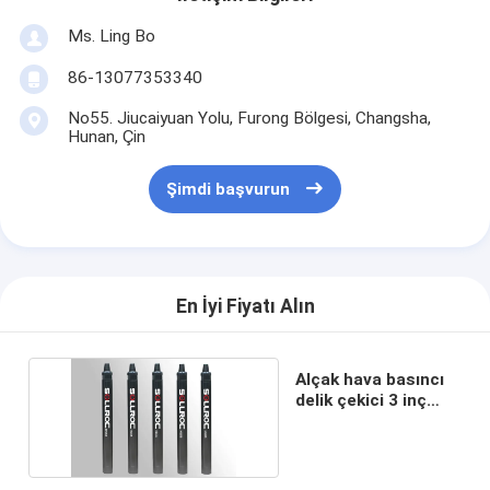
Ms. Ling Bo
86-13077353340
No55. Jiucaiyuan Yolu, Furong Bölgesi, Changsha,
Hunan, Çin
Şimdi başvurun
En İyi Fiyatı Alın
Alçak hava basıncı
delik çekici 3 inç
HBR3 keşif için