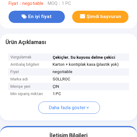
Fiyat：negotiable
MOQ：1 PC
En iyi fiyat
Şimdi başvurun
Ürün Açıklaması
Vurgulamak
,
Çekiçler
Su kuyusu delme çekici
Ambalaj bilgileri
Karton + kontrplak kasa (plastik yok)
Fiyat
negotiable
Marka adı
SOLLROC
Menşe yeri
ÇIN
Min sipariş miktarı
1 PC
Daha fazla göster
İletişim Bilgileri