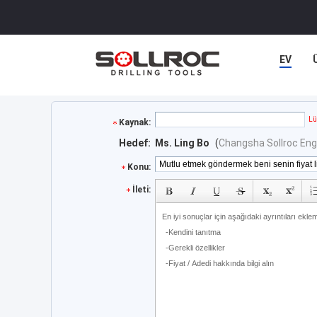
EV
Lü
Kaynak:
Hedef:
Ms. Ling Bo
(
Changsha Sollroc Eng
Konu:
İleti: