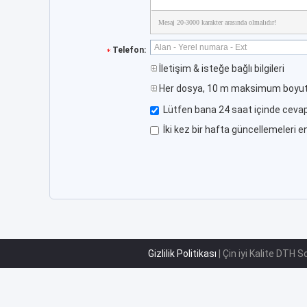
Mesaj 20-3000 karakter arasında olmalıdır!
Telefon:
İletişim & isteğe bağlı bilgileri
Her dosya, 10 m maksimum boyut
Lütfen bana 24 saat içinde cevap
İki kez bir hafta güncellemeleri en
Gizlilik Politikası
| Çin iyi Kalite DTH S