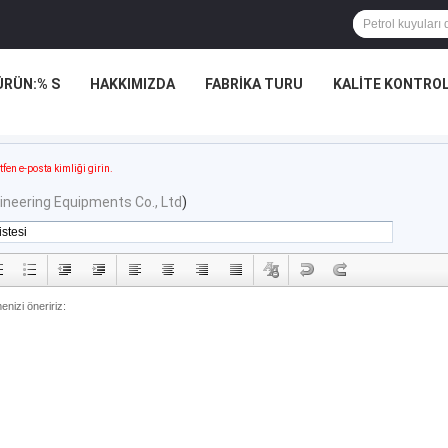
ÜRÜN:% S
HAKKIMIZDA
FABRIKA TURU
KALITE KONTRO
tfen e-posta kimliği girin.
ineering Equipments Co., Ltd
)