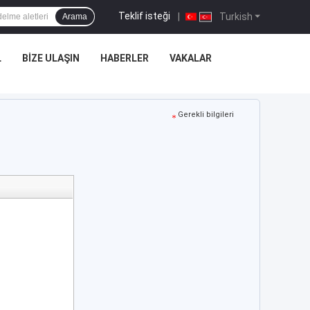
Teklif isteği
|
Turkish
Arama
L
BIZE ULAŞIN
HABERLER
VAKALAR
Gerekli bilgileri