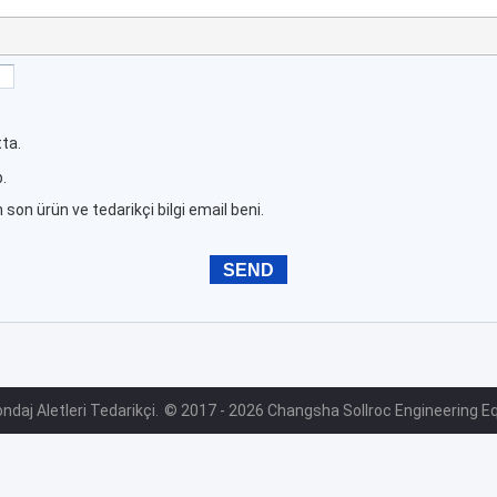
ta.
.
 son ürün ve tedarikçi bilgi email beni.
ondaj Aletleri Tedarikçi.
© 2017 - 2026 Changsha Sollroc Engineering Equ