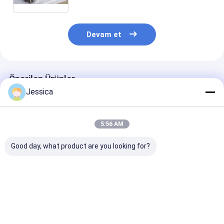
Çekiç Çekiç Çekiç Çekiç Çekiç Çekiç
Çekiç Çekiç Çekiç Çekiç Çekiç Çekiç
Çekiç Çekiç Çekiç Çekiç Çekiç Çekiç
Çekiç Çekiç Çekiç Çekiç Çekiç
Devam et
Çekici Çekici Çekici Çekici Çekici
Çekici Çekici Çekici Çekici Çekici
Çekici Çekici Çekici Çekici Çekici
Çekici Çekici Çekici Çekici Çekici
Önerilen Ürünler
Çekici Çekici Çekici Çekici Çekici
Çekici Çekici Çekici Çekici Çekici
Jessica
Çekici Çekici
5:56 AM
Good day, what product are you looking for?
Cop54 Yüksek Hava
Cop44 Su Kuyusu
Cop32 Delik Al
Basınçlı DTH Delici
Sondajı İçin DTH
DTH Borlama Ç
Çekiç
Çekiçleri
Waterwell / Bl
Borlama için
En iyi fiyat
En iyi fiyat
En iyi fiy