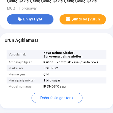
Çekiç Çekiç Çekiç Çekiç Çekiç Çekiç Çekiç Çekiç
Çekiç Çekiç Çekiç Çekiç Çekiç Çekiç Çekiç Çekiç
MOQ：1 bilgisayar
Çekiç Çekiç Çekiç Çekiç Çekiç Çekiç Çekiç Çekiç
Çekiç Çekiç Çekiç Çekiç Çekiç Çekiç Çekiç Çekiç
En iyi fiyat
Şimdi başvurun
Çekiç Çekiç Çekiç Çekiç Çekiç Çekiç Çekici Çekici
Çekici Çekici Çekici Çekici Çekici Çekici Çekici Çekici
Çekici Çekici Çekici Çekici Çekici Çekici Çekici Çekici
Çekici Çekici Çekici Çekici Çekici Çekici Çekici Çekici
Ürün Açıklaması
Çekici Çekici Çekici Çekici Çekici Çekici
,
Kaya Delme Aletleri
Vurgulamak
Su kuyusu delme aletleri
Ambalaj bilgileri
Karton + kontrplak kasa (plastik yok)
Marka adı
SOLLROC
Menşe yeri
ÇIN
Min sipariş miktarı
1 bilgisayar
Model numarası
IR DHD340 sapı
Daha fazla göster