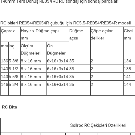
146mm Ters Dönüş RE054 RC RC sondajı için sondaj parçaları
RC bitleri RE054/RE054R çubuğu için RC5.5-RE054/RE054R modeli
Çapraz
Hayır x Düğme çapı
Düğme
Çöpe açılan
Giysi
mm
açısı
delikler
mm
mm
inç
Ölçüm
Ön
Düğmeleri
Düğmeler
136
5 3/8
8 x 16 mm
6x16+3x14
35
2
134
140
5 1/2
8 x 16 mm
6x16+3x14
35
2
138
143
5 5/8
8 x 16 mm
6x16+3x14
35
2
141
146
5 3/4
8 x 16 mm
6x16+3x14
35
2
144
RC Bits
Sollroc RC Çekiçleri Özellikleri