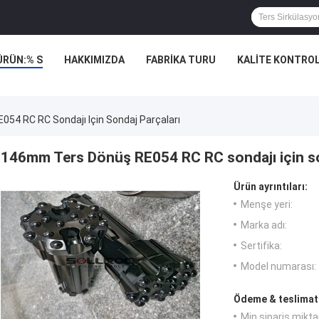
ÜRÜN:% S
HAKKIMIZDA
FABRIKA TURU
KALITE KONTRO
54 RC RC Sondajı Için Sondaj Parçaları
146mm Ters Dönüş RE054 RC RC sondajı için so
Ürün ayrıntıları:
Menşe yeri:
Marka adı:
Sertifika:
Model numarası:
Ödeme & teslimat 
Min sipariş miktar