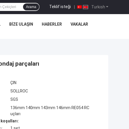
Teklif isteği
|
Turkish
Arama
L
BIZE ULAŞIN
HABERLER
VAKALAR
ndaj parçaları
ÇIN
SOLLROC
SGS
136mm 140mm 143mm 146mm RE054 RC
uçları
koşulları:
ı:
1 set