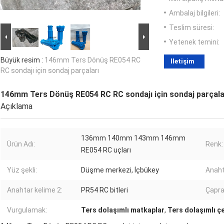
Ambalaj bilgileri:
Teslim süresi:
Yetenek temini:
Büyük resim :
146mm Ters Dönüş RE054 RC
İletişim
RC sondajı için sondaj parçaları
146mm Ters Dönüş RE054 RC RC sondajı için sondaj parçala
Açıklama
136mm 140mm 143mm 146mm
Ürün Adı:
Renk:
RE054 RC uçları
Yüz şekli:
Düşme merkezi, İçbükey
Anaht
Anahtar kelime 2:
PR54 RC bitleri
Çapra
Vurgulamak:
Ters dolaşımlı matkaplar
,
Ters dolaşımlı ç