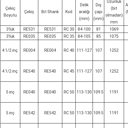
Uzunluk
Delik
Dış
A
Çekiç
(bit
Çekiç
Bit Shank
Kod
aralığı
çapı
(
Boyutu
olmadan)
(mm)
(mm)
mm
3'lük
RE531
RE531
RC 30
84-100
81
1069
3'lük
RE035
RE035
RC 35
84-105
85
1075
4 1/2 inç.
RE004
RE004
RC 40
111-127
107
1252
4 1/2 inç.
RE540
RE540
RC 45
111-127
107
1252
5 inç
RE040
RE040
RC 50
113-130
109.5
1191
5 inç
RE542
RE542
RC 50
113-130
109.5
1191