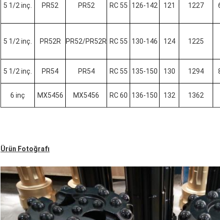
5 1/2 inç.
PR52
PR52
RC 55
126-142
121
1227
5 1/2 inç.
PR52R
PR52/PR52R
RC 55
130-146
124
1225
5 1/2 inç.
PR54
PR54
RC 55
135-150
130
1294
6 inç
MX5456
MX5456
RC 60
136-150
132
1362
Ürün Fotoğrafı