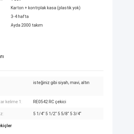
Karton + kontrplak kasa (plastik yok)
3-4 hafta
Ayda 2000 takım
rı
isteğiniz gibi siyah, mavi, altın
ar kelime 1:
RE0542 RC çekici
z:
5 1/4" 5 1/2" 5 5/8" 5 3/4"
ekiçler