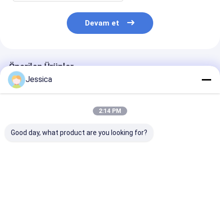
Devam et
Önerilen Ürünler
Jessica
2:14 PM
Good day, what product are you looking for?
Cop54 Yüksek Hava
Cop44 Su Kuyusu
Cop32 Delik Al
Basınçlı DTH Delici
Sondajı İçin DTH
DTH Borlama Ç
Çekiç
Çekiçleri
Waterwell / Bl
Borlama için
En iyi fiyat
En iyi fiyat
En iyi fiy