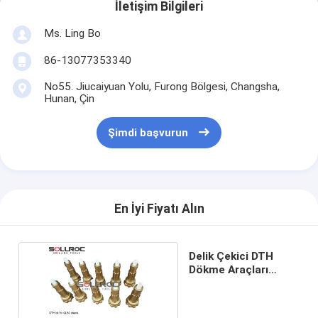
İletişim Bilgileri
Ms. Ling Bo
86-13077353340
No55. Jiucaiyuan Yolu, Furong Bölgesi, Changsha,
Hunan, Çin
Şimdi başvurun
En İyi Fiyatı Alın
Delik Çekici DTH
Dökme Araçları
Karbür Düğme Bitleri