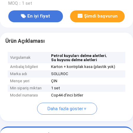
MOQ：1 set
En iyi fiyat
Şimdi başvurun
Ürün Açıklaması
,
Petrol kuyuları delme aletleri
Vurgulamak
Su kuyusu delme aletleri
Ambalaj bilgileri
Karton + kontrplak kasa (plastik yok)
Marka adı
SOLLROC
Menşe yeri
ÇIN
Min sipariş miktarı
1 set
Model numarası
Cop44 d'inci bitler
Daha fazla göster